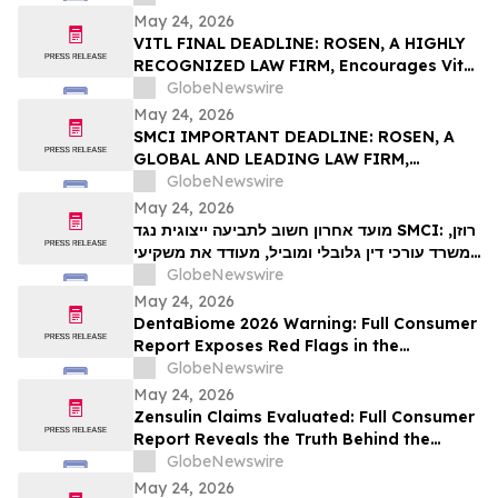
מ-100 אלף דולר לקבל ייעוץ משפטי לפני המועד
May 24, 2026
האחרון החשוב ב-26 במאי בתביעה ייצוגית
VITL FINAL DEADLINE: ROSEN, A HIGHLY
בניירות ערך שהוגשה לראשונה על ידי המשרד–
RECOGNIZED LAW FIRM, Encourages Vital
VIT…
Farms, Inc. Investors with Losses in
GlobeNewswire
Excess of $100K to Secure Counsel Before
May 24, 2026
Important May 26 Deadline in Securities
SMCI IMPORTANT DEADLINE: ROSEN, A
Class Action First Filed by the Firm - VITL
GLOBAL AND LEADING LAW FIRM,
Encourages Super Micro Computer, Inc.
GlobeNewswire
Investors with Losses in Excess of $100K
May 24, 2026
to Secure Counsel Before Important May
מועד אחרון חשוב לתביעה ייצוגית נגד SMCI: רוזן,
26 Deadline in Securities Class Action –
משרד עורכי דין גלובלי ומוביל, מעודד את משקיעי
SMCI
Super Micro Computer, Inc עם הפסדים של
GlobeNewswire
יותר מ-100 אלף דולר לקבל ייעוץ משפטי לפני
May 24, 2026
המועד החשוב ב-26 במאי בתביעה ייצוגית לניירות
DentaBiome 2026 Warning: Full Consumer
ערך – SMC…
Report Exposes Red Flags in the
Counterfeit Oral Supplement Market
GlobeNewswire
May 24, 2026
Zensulin Claims Evaluated: Full Consumer
Report Reveals the Truth Behind the
"Sugar Destroyer" Herb
GlobeNewswire
May 24, 2026