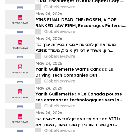
FIRM, Encourages FS KKR Capital Corp.
Investors to Secure Counsel Before
GlobeNewswire
Important Deadline in Securities Class
May 24, 2026
Action – FSK
PINS FINAL DEADLINE: ROSEN, A TOP
RANKED LAW FIRM, Encourages Pinterest,
Inc. Investors with Losses in Excess of
GlobeNewswire
$100K to Secure Counsel Before
May 24, 2026
Important May 29 Deadline in Securities
מועד אחרון לתביעה ייצוגית בניירות ערך נגד
Class Action – PINS
PINS: רוזן, משרד עורכי דין מוביל, מעודד
משקיעים ב-Pinterest, Inc עם הפסדים של יותר
GlobeNewswire
מ-100 אלף דולר לקבל ייעוץ משפטי לפני המועד
May 24, 2026
החשוב ב-29 במאי בתביעה ייצוגית לניירות ערך –
Yanik Guillemette Warns Canada Is
PIN…
Driving Tech Companies Out
GlobeNewswire
May 24, 2026
Yanik Guillemette : « Le Canada pousse
ses entreprises technologiques vers la
sortie »
GlobeNewswire
May 24, 2026
מחר המועד האחרון לתביעה ייצוגית נגד VITL:
רוזן, משרד עורכי דין מוכר מאוד , מעודד את
משקיעי Vital Farms, Inc עם הפסדים של יותר
GlobeNewswire