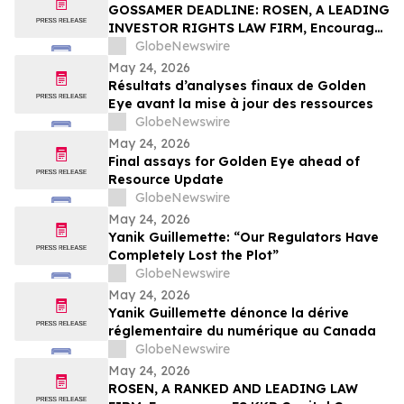
Action – UPST
GOSSAMER DEADLINE: ROSEN, A LEADING
INVESTOR RIGHTS LAW FIRM, Encourages
Gossamer Bio, Inc. Investors with Losses
GlobeNewswire
in Excess of $100K to Secure Counsel
May 24, 2026
Before Important Deadline in Securities
Résultats d’analyses finaux de Golden
Class Action – GOSS
Eye avant la mise à jour des ressources
GlobeNewswire
May 24, 2026
Final assays for Golden Eye ahead of
Resource Update
GlobeNewswire
May 24, 2026
Yanik Guillemette: “Our Regulators Have
Completely Lost the Plot”
GlobeNewswire
May 24, 2026
Yanik Guillemette dénonce la dérive
réglementaire du numérique au Canada
GlobeNewswire
May 24, 2026
ROSEN, A RANKED AND LEADING LAW