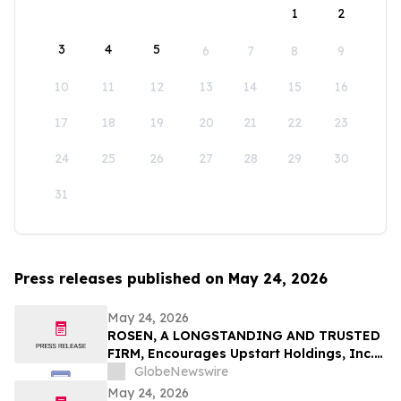
1
2
3
4
5
6
7
8
9
10
11
12
13
14
15
16
17
18
19
20
21
22
23
24
25
26
27
28
29
30
31
Press releases published on May 24, 2026
May 24, 2026
ROSEN, A LONGSTANDING AND TRUSTED
FIRM, Encourages Upstart Holdings, Inc.
Investors to Secure Counsel Before
GlobeNewswire
Important Deadline in Securities Class
May 24, 2026