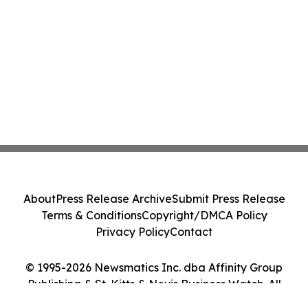
About
Press Release Archive
Submit Press Release
Terms & Conditions
Copyright/DMCA Policy
Privacy Policy
Contact
© 1995-2026 Newsmatics Inc. dba Affinity Group
Publishing & St. Kitts & Nevis Business Watch. All
Rights Reserved.