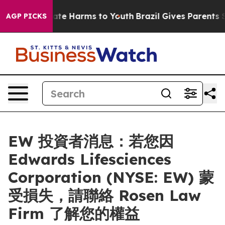
Fund to Abate Harms to Youth
Brazil Gives Parents Soci
AGP PICKS
EW 投資者消息：若您因
Edwards Lifesciences
Corporation (NYSE: EW) 蒙
受損失，請聯絡 Rosen Law
Firm 了解您的權益