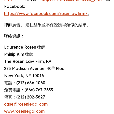
Facebook:
https://www.facebook.com/rosenlawfirm/
。
律師廣告。 過往結果並不保證獲得類似的結果。
聯絡資訊：
Laurence Rosen 律師
Phillip Kim 律師
The Rosen Law Firm, P.A.
th
275 Madison Avenue, 40
Floor
New York, NY 10016
電話：(212) 686-1060
免費電話：(866) 767-3653
傳真：(212) 202-3827
case@rosenlegal.com
www.rosenlegal.com